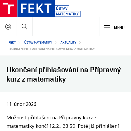
Přejít
k
hlavnímu
Hledat
obsahu
MENU
Hlavní
FEKT
ÚSTAV MATEMATIKY
AKTUALITY
STUDIUM
navigace
UKONČENÍ PŘIHLAŠOVÁNÍ NA PŘÍPRAVNÝ KURZ Z MATEMATIKY
VÝZKUM A VÝVOJ
MATEMATIKA NA FEKT
Ukončení přihlašování na Přípravný
NABÍDKA STUDIJNÍCH PROGRAMŮ
kurz z matematiky
PODPORA STUDIA
SPOLUPRÁCE
HLAVNÍ OBLASTI VÝZKUMU A VÝVOJE
CO ZAJÍMAVÉHO JSME NA ÚSTAVU VYZKOUMALI
JAKÉ PROJEKTY U NÁS ŘEŠÍME
11. únor 2026
O NÁS
JAK S NÁMI SPOLUPRACOVAT
NAŠI PARTNEŘI
Možnost přihlášení na Přípravný kurz z
EN
O ÚSTAVU
matematiky končí 12.2., 23:59. Poté již přihlášení