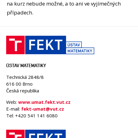
OSOBY
na kurz nebude možné, a to ani ve vyjímečných
případech.
MÉDIA
KONFERENCE A SOUTĚŽE
KONTAKT
ÚSTAV MATEMATIKY
Technická 2848/8
616 00 Brno
Česká republika
Web:
www.umat.fekt.vut.cz
E-mail:
fekt-umat@vut.cz
Tel: +420 541 141 6080