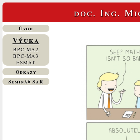
doc. Ing. Mi
Úvod
Výuka
BPC-MA2
BPC-MA3
ESMAT
Odkazy
Seminář SaR