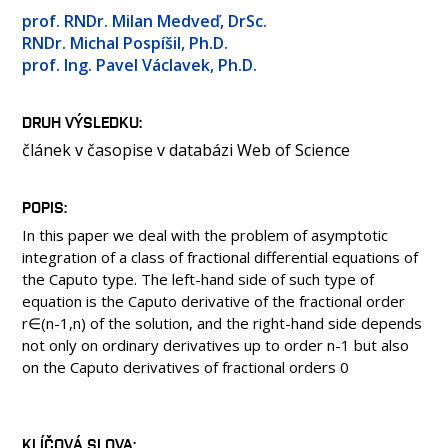
OSOBY
prof. RNDr. Milan Medveď, DrSc.
MÉDIA
RNDr. Michal Pospíšil, Ph.D.
prof. Ing. Pavel Václavek, Ph.D.
KONFERENCE A SOUTĚŽE
KONTAKT
DRUH VÝSLEDKU
článek v časopise v databázi Web of Science
POPIS
In this paper we deal with the problem of asymptotic
integration of a class of fractional differential equations of
the Caputo type. The left-hand side of such type of
equation is the Caputo derivative of the fractional order
r∈(n-1,n) of the solution, and the right-hand side depends
not only on ordinary derivatives up to order n-1 but also
on the Caputo derivatives of fractional orders 0
KLÍČOVÁ SLOVA