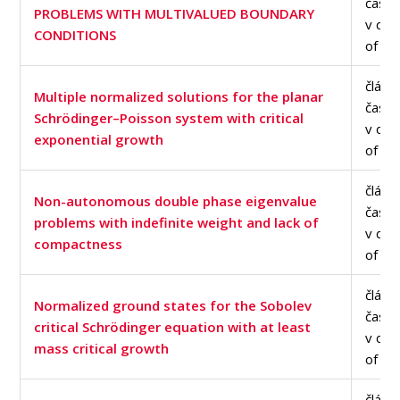
časop
PROBLEMS WITH MULTIVALUED BOUNDARY
v dat
CONDITIONS
of Sc
článe
Multiple normalized solutions for the planar
časop
Schrödinger–Poisson system with critical
v dat
exponential growth
of Sc
článe
Non-autonomous double phase eigenvalue
časop
problems with indefinite weight and lack of
v dat
compactness
of Sc
článe
Normalized ground states for the Sobolev
časop
critical Schrödinger equation with at least
v dat
mass critical growth
of Sc
článe