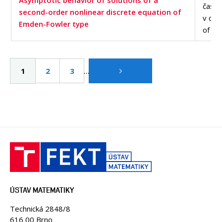
Asymptotic behavior of solutions of a
časop
second-order nonlinear discrete equation of
v dat
Emden-Fowler type
of Sc
Pagination
…
Aktuální
1
Page
2
Page
3
stránka
ÚSTAV MATEMATIKY
Technická 2848/8
616 00 Brno