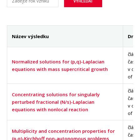
OSOBY
MÉDIA
KONFERENCE A SOUTĚŽE
KONTAKT
Název výsledku
Druh
článe
Normalized solutions for (p,q)-Laplacian
časop
equations with mass supercritical growth
v dat
of Sc
článe
Concentrating solutions for singularly
časop
perturbed fractional (N/s)-Laplacian
v dat
equations with nonlocal reaction
of Sc
článe
Multiplicity and concentration properties for
časop
(p,q)-Kirchhoff non-autonomous problems