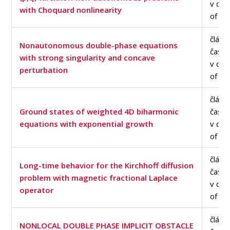
v dat
with Choquard nonlinearity
of Sc
článe
Nonautonomous double-phase equations
časop
with strong singularity and concave
v dat
perturbation
of Sc
článe
Ground states of weighted 4D biharmonic
časop
equations with exponential growth
v dat
of Sc
článe
Long-time behavior for the Kirchhoff diffusion
časop
problem with magnetic fractional Laplace
v dat
operator
of Sc
článe
NONLOCAL DOUBLE PHASE IMPLICIT OBSTACLE