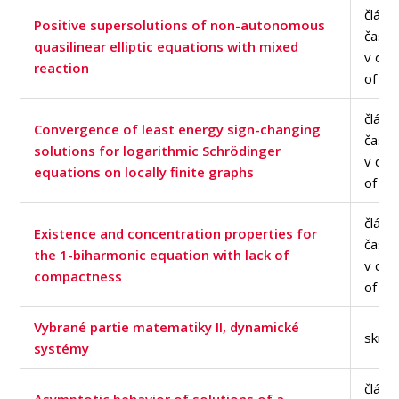
článe
Positive supersolutions of non-autonomous
časop
quasilinear elliptic equations with mixed
v dat
reaction
of Sc
článe
Convergence of least energy sign-changing
časop
solutions for logarithmic Schrödinger
v dat
equations on locally finite graphs
of Sc
článe
Existence and concentration properties for
časop
the 1-biharmonic equation with lack of
v dat
compactness
of Sc
Vybrané partie matematiky II, dynamické
skrip
systémy
článe