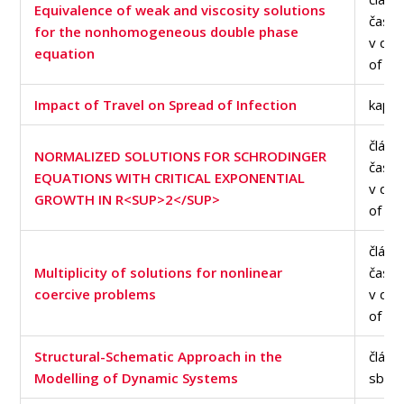
Equivalence of weak and viscosity solutions
časop
for the nonhomogeneous double phase
v dat
equation
of Sc
Impact of Travel on Spread of Infection
kapito
článe
NORMALIZED SOLUTIONS FOR SCHRODINGER
časop
EQUATIONS WITH CRITICAL EXPONENTIAL
v dat
GROWTH IN R<SUP>2</SUP>
of Sc
článe
Multiplicity of solutions for nonlinear
časop
coercive problems
v dat
of Sc
Structural-Schematic Approach in the
článe
Modelling of Dynamic Systems
sborn