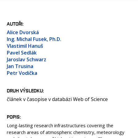
OSOBY
MÉDIA
KONFERENCE A SOUTĚŽE
AUTOŘI
KONTAKT
Alice Dvorská
Ing. Michal Fusek, Ph.D.
Vlastimil Hanuš
Pavel Sedlák
Jaroslav Schwarz
Jan Trusina
Petr Vodička
DRUH VÝSLEDKU
článek v časopise v databázi Web of Science
POPIS
Long-lasting research infrastructures covering the
research areas of atmospheric chemistry, meteorology