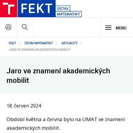
Přejít
k
hlavnímu
Hledat
obsahu
MENU
Hlavní
FEKT
ÚSTAV MATEMATIKY
AKTUALITY
STUDIUM
navigace
JARO VE ZNAMENÍ AKADEMICKÝCH MOBILIT
VÝZKUM A VÝVOJ
MATEMATIKA NA FEKT
Jaro ve znamení akademických
NABÍDKA STUDIJNÍCH PROGRAMŮ
mobilit
PODPORA STUDIA
SPOLUPRÁCE
HLAVNÍ OBLASTI VÝZKUMU A VÝVOJE
CO ZAJÍMAVÉHO JSME NA ÚSTAVU VYZKOUMALI
JAKÉ PROJEKTY U NÁS ŘEŠÍME
18. červen 2024
O NÁS
JAK S NÁMI SPOLUPRACOVAT
NAŠI PARTNEŘI
Období května a června bylo na UMAT ve znamení
EN
O ÚSTAVU
akademických mobilit.