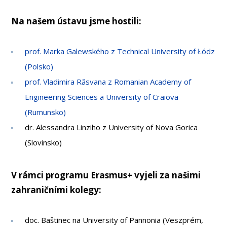
OSOBY
MÉDIA
Na našem ústavu jsme hostili:
KONFERENCE A SOUTĚŽE
KONTAKT
prof. Marka Galewského z Technical University of Łódz
(Polsko)
prof. Vladimira Răsvana z Romanian Academy of
Engineering Sciences a University of Craiova
(Rumunsko)
dr. Alessandra Linziho z University of Nova Gorica
(Slovinsko)
V rámci programu Erasmus+ vyjeli za našimi
zahraničními kolegy:
doc. Baštinec na University of Pannonia (Veszprém,