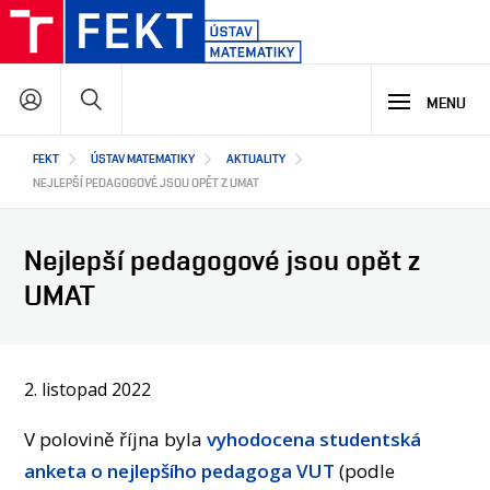
Přejít
k
hlavnímu
Hledat
obsahu
MENU
Hlavní
FEKT
ÚSTAV MATEMATIKY
AKTUALITY
STUDIUM
navigace
NEJLEPŠÍ PEDAGOGOVÉ JSOU OPĚT Z UMAT
VÝZKUM A VÝVOJ
MATEMATIKA NA FEKT
Nejlepší pedagogové jsou opět z
NABÍDKA STUDIJNÍCH PROGRAMŮ
UMAT
PODPORA STUDIA
SPOLUPRÁCE
HLAVNÍ OBLASTI VÝZKUMU A VÝVOJE
CO ZAJÍMAVÉHO JSME NA ÚSTAVU VYZKOUMALI
JAKÉ PROJEKTY U NÁS ŘEŠÍME
2. listopad 2022
O NÁS
JAK S NÁMI SPOLUPRACOVAT
NAŠI PARTNEŘI
V polovině října byla
vyhodocena studentská
EN
O ÚSTAVU
anketa o nejlepšího pedagoga VUT
(podle