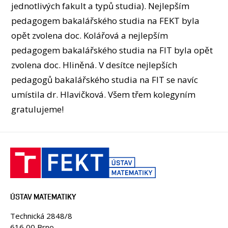
OSOBY
jednotlivých fakult a typů studia). Nejlepším
pedagogem bakalářského studia na FEKT byla
MÉDIA
opět zvolena doc. Kolářová a nejlepším
KONFERENCE A SOUTĚŽE
pedagogem bakalářského studia na FIT byla opět
KONTAKT
zvolena doc. Hliněná. V desítce nejlepších
pedagogů bakalářského studia na FIT se navíc
umístila dr. Hlavičková. Všem třem kolegyním
gratulujeme!
ÚSTAV MATEMATIKY
Technická 2848/8
616 00 Brno