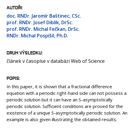
OSOBY
AUTOŘI
MÉDIA
doc. RNDr. Jaromír Baštinec, CSc.
KONFERENCE A SOUTĚŽE
prof. RNDr. Josef Diblík, DrSc.
prof. RNDr. Michal Fečkan, DrSc.
KONTAKT
RNDr. Michal Pospíšil, Ph.D.
DRUH VÝSLEDKU
článek v časopise v databázi Web of Science
POPIS
In this paper, it is shown that a fractional difference
equation with a periodic right-hand side can not possess a
periodic solution but it can have an S-asymptotically
periodic solution. Sufficient conditions are proved for the
existence of a unique S-asymptotically periodic solution. An
example is also given illustrating the obtained results.