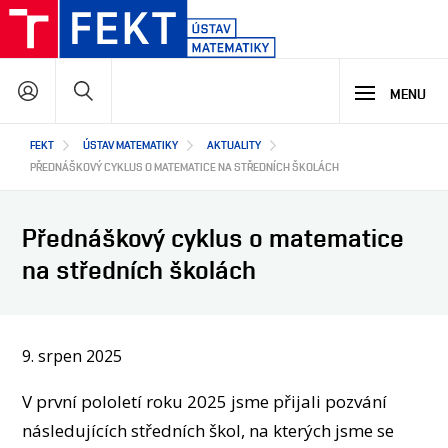
Přejít
k
hlavnímu
Hledat
obsahu
MENU
Hlavní
FEKT
ÚSTAV MATEMATIKY
AKTUALITY
STUDIUM
navigace
PŘEDNÁŠKOVÝ CYKLUS O MATEMATICE NA STŘEDNÍCH ŠKOLÁCH
VÝZKUM A VÝVOJ
MATEMATIKA NA FEKT
Přednáškový cyklus o matematice
NABÍDKA STUDIJNÍCH PROGRAMŮ
na středních školách
PODPORA STUDIA
SPOLUPRÁCE
HLAVNÍ OBLASTI VÝZKUMU A VÝVOJE
CO ZAJÍMAVÉHO JSME NA ÚSTAVU VYZKOUMALI
JAKÉ PROJEKTY U NÁS ŘEŠÍME
9. srpen 2025
O NÁS
JAK S NÁMI SPOLUPRACOVAT
NAŠI PARTNEŘI
V první pololetí roku 2025 jsme přijali pozvání
EN
O ÚSTAVU
následujících středních škol, na kterých jsme se