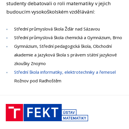
OSOBY
studenty debatovali o roli matematiky v jejich
budoucím vysokoškolském vzdělávání:
MÉDIA
KONFERENCE A SOUTĚŽE
Střední průmyslová škola Žďár nad Sázavou
KONTAKT
Střední průmyslová škola chemická a Gymnázium, Brno
Gymnázium, Střední pedagogická škola, Obchodní
akademie a Jazyková škola s právem státní jazykové
zkoušky Znojmo
Střední škola informatiky, elektrotechniky a řemesel
Rožnov pod Radhoštěm