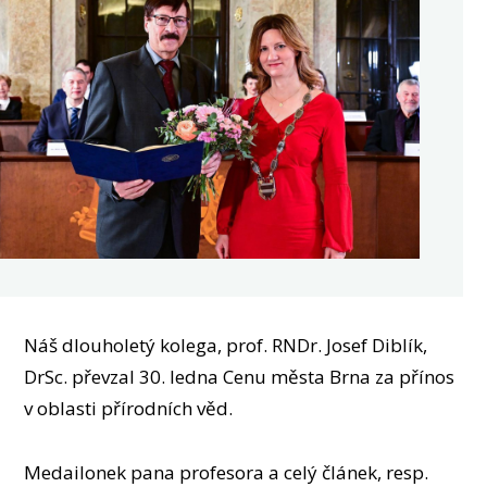
OSOBY
MÉDIA
KONFERENCE A SOUTĚŽE
KONTAKT
Náš dlouholetý kolega, prof. RNDr. Josef Diblík,
DrSc. převzal 30. ledna Cenu města Brna za přínos
v oblasti přírodních věd.
Medailonek pana profesora a celý článek, resp.