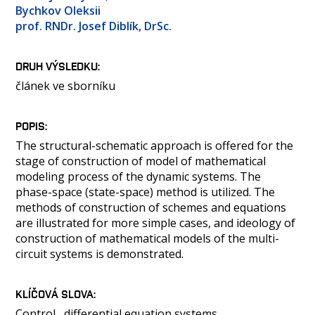
OSOBY
Bychkov Oleksii
prof. RNDr. Josef Diblík, DrSc.
MÉDIA
KONFERENCE A SOUTĚŽE
DRUH VÝSLEDKU
KONTAKT
článek ve sborníku
POPIS
The structural-schematic approach is offered for the
stage of construction of model of mathematical
modeling process of the dynamic systems. The
phase-space (state-space) method is utilized. The
methods of construction of schemes and equations
are illustrated for more simple cases, and ideology of
construction of mathematical models of the multi-
circuit systems is demonstrated.
KLÍČOVÁ SLOVA
Control
differential equation systems