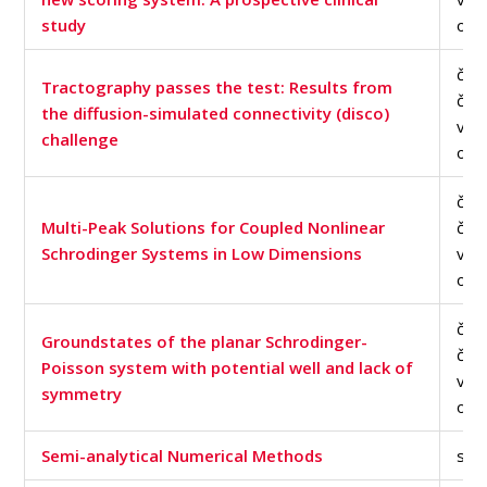
study
of S
člán
Tractography passes the test: Results from
čas
the diffusion-simulated connectivity (disco)
v d
challenge
of S
člán
Multi-Peak Solutions for Coupled Nonlinear
čas
Schrodinger Systems in Low Dimensions
v d
of S
člán
Groundstates of the planar Schrodinger-
čas
Poisson system with potential well and lack of
v d
symmetry
of S
Semi-analytical Numerical Methods
skr