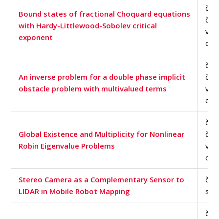
člán
Bound states of fractional Choquard equations
čas
with Hardy-Littlewood-Sobolev critical
v d
exponent
of S
člán
An inverse problem for a double phase implicit
čas
obstacle problem with multivalued terms
v d
of S
člán
Global Existence and Multiplicity for Nonlinear
čas
Robin Eigenvalue Problems
v d
of S
Stereo Camera as a Complementary Sensor to
člán
LIDAR in Mobile Robot Mapping
sbo
člán