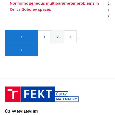
Nonhomogeneous multiparameter problems in
čas
Orlicz-Sobolev spaces
v d
of S
Pagination
…
Page
1
Aktuální
2
Page
3
stránka
ÚSTAV MATEMATIKY