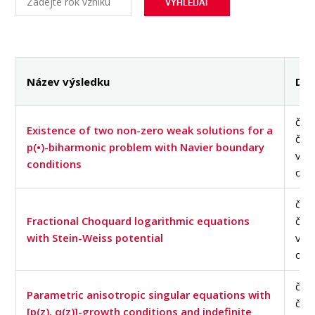
OSOBY
MÉDIA
KONFERENCE A SOUTĚŽE
KONTAKT
Název výsledku
Dru
člán
Existence of two non-zero weak solutions for a
čas
p(•)-biharmonic problem with Navier boundary
v d
conditions
of S
člán
Fractional Choquard logarithmic equations
čas
with Stein-Weiss potential
v d
of S
člán
Parametric anisotropic singular equations with
čas
[p(z), q(z)]-growth conditions and indefinite