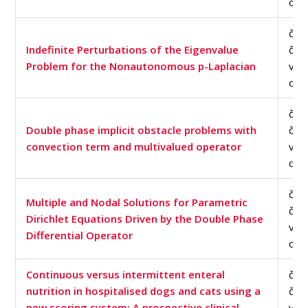
of S
člán
Indefinite Perturbations of the Eigenvalue
čas
Problem for the Nonautonomous p-Laplacian
v d
of S
člán
Double phase implicit obstacle problems with
čas
convection term and multivalued operator
v d
of S
člán
Multiple and Nodal Solutions for Parametric
čas
Dirichlet Equations Driven by the Double Phase
v d
Differential Operator
of S
Continuous versus intermittent enteral
člán
nutrition in hospitalised dogs and cats using a
čas
new scoring system: A prospective clinical
v d