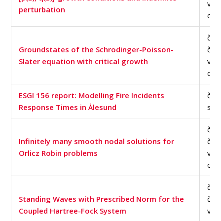
v d
perturbation
of S
člán
Groundstates of the Schrodinger-Poisson-
čas
Slater equation with critical growth
v d
of S
ESGI 156 report: Modelling Fire Incidents
člán
Response Times in Ålesund
sbo
člán
Infinitely many smooth nodal solutions for
čas
Orlicz Robin problems
v d
of S
člán
Standing Waves with Prescribed Norm for the
čas
Coupled Hartree-Fock System
v d